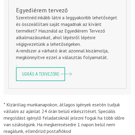
Egyediérem tervező
Szeretnéd inkább látni a leggyakoribb lehetőséget
és összeállítani saját magadnak az kívánt
terméket? Használd az Egyediérem Tervező
alkalmazásunkat, ahol lépésről lépésre
végigvezetünk a lehetőségeken.
A rendszer a várható árat azonnal kiszámolja,
megkönnyítve ezzel a választás folyamatát.
.
UGRÁS A TERVEZŐRE
* Kizárólag munkanapokon, átlagos igények esetén tudjuk
vállalni az ajánlat 24 órán belüli elkészítését. Speciális
megoldást igénylő feladatoknál jelezni foguk ha több időre
van szükségünk. Ha megkeresésedre 1 napon belül nem
reagálunk, ellenőrizd postafiókod