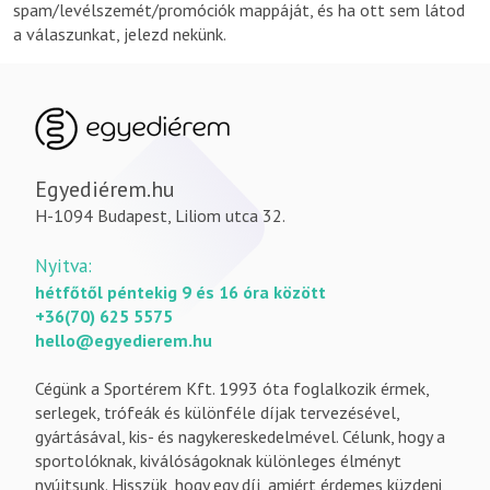
spam/levélszemét/promóciók mappáját, és ha ott sem látod
a válaszunkat, jelezd nekünk.
Egyediérem.hu
H-1094 Budapest, Liliom utca 32.
Nyitva:
hétfőtől péntekig 9 és 16 óra között
+36(70) 625 5575
hello@egyedierem.hu
Cégünk a Sportérem Kft. 1993 óta foglalkozik érmek,
serlegek, trófeák és különféle díjak tervezésével,
gyártásával, kis- és nagykereskedelmével. Célunk, hogy a
sportolóknak, kiválóságoknak különleges élményt
nyújtsunk. Hisszük, hogy egy díj, amiért érdemes küzdeni,