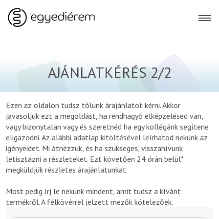
AJÁNLATKÉRÉS 2/2
Ezen az oldalon tudsz tőlünk árajánlatot kérni. Akkor
javasoljuk ezt a megoldást, ha rendhagyó elképzelésed van,
vagy bizonytalan vagy és szeretnéd ha egy kollégánk segítene
eligazodni. Az alábbi adatlap kitöltésével leírhatod nekünk az
igényeidet. Mi átnézzük, és ha szükséges, visszahívunk
letisztázni a részleteket. Ezt követően 24 órán belül*
megküldjük részletes árajánlatunkat.
Most pedig írj le nekünk mindent, amit tudsz a kívánt
termékről. A félkövérrel jelzett mezők kötelezőek.