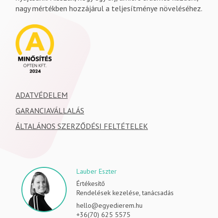
nagy mértékben hozzájárul a teljesítménye növeléséhez.
ADATVÉDELEM
GARANCIAVÁLLALÁS
ÁLTALÁNOS SZERZŐDÉSI FELTÉTELEK
Lauber Eszter
Értékesítő
Rendelések kezelése, tanácsadás
hello@egyedierem.hu
+36(70) 625 5575