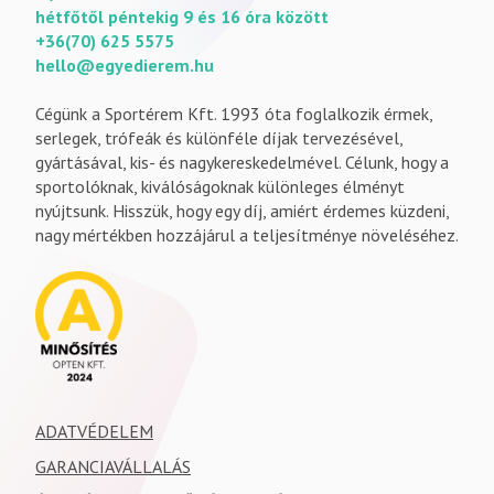
hétfőtől péntekig 9 és 16 óra között
+36(70) 625 5575
hello@egyedierem.hu
Cégünk a Sportérem Kft. 1993 óta foglalkozik érmek,
serlegek, trófeák és különféle díjak tervezésével,
gyártásával, kis- és nagykereskedelmével. Célunk, hogy a
sportolóknak, kiválóságoknak különleges élményt
nyújtsunk. Hisszük, hogy egy díj, amiért érdemes küzdeni,
nagy mértékben hozzájárul a teljesítménye növeléséhez.
ADATVÉDELEM
GARANCIAVÁLLALÁS