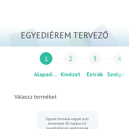
EGYEDIÉREM TERVEZŐ
1
2
3
4
Alapadatok
Kinézet
Extrák
Szolgált
Válassz terméket
Egyedi formára vágott acél
érmeinket 3D hatású UV
nyomtatással varázsolunk