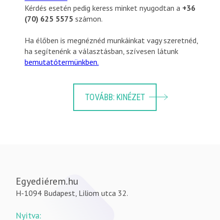
Kérdés esetén pedig keress minket nyugodtan a
+36
(70) 625 5575
számon.
Ha élőben is megnéznéd munkáinkat vagy szeretnéd,
ha segítenénk a választásban, szívesen látunk
bemutatótermünkben.
TOVÁBB: KINÉZET
Egyediérem.hu
H-1094 Budapest, Liliom utca 32.
Nyitva: