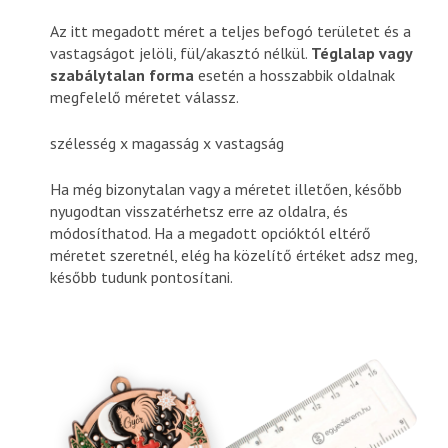
Az itt megadott méret a teljes befogó területet és a
vastagságot jelöli, fül/akasztó nélkül.
Téglalap vagy
szabálytalan forma
esetén a hosszabbik oldalnak
megfelelő méretet válassz.
szélesség x magasság x vastagság
Ha még bizonytalan vagy a méretet illetően, később
nyugodtan visszatérhetsz erre az oldalra, és
módosíthatod. Ha a megadott opcióktól eltérő
méretet szeretnél, elég ha közelítő értéket adsz meg,
később tudunk pontosítani.