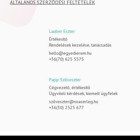
ÁLTALÁNOS SZERZŐDÉSI FELTÉTELEK
Lauber Eszter
Értékesítő
Rendelések kezelése, tanácsadás
hello@egyedierem.hu
+36(70) 625 5575
Papp Szilveszter
Cégvezető, értékesítő
Ügyviteli kérdések, kiemelt ügyfelek
szilveszter@noaserleg.hu
+36(30) 2525 677