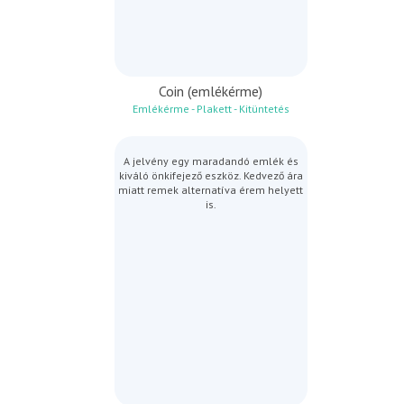
Coin (emlékérme)
Emlékérme - Plakett - Kitüntetés
A jelvény egy maradandó emlék és
kiváló önkifejező eszköz. Kedvező ára
miatt remek alternatíva érem helyett
is.