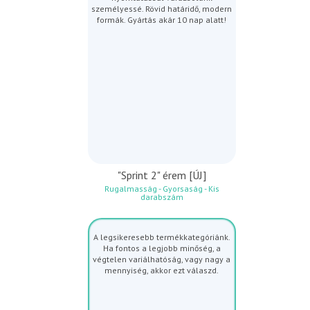
személyessé. Rövid határidő, modern
formák. Gyártás akár 10 nap alatt!
"Sprint 2" érem [ÚJ]
Rugalmasság - Gyorsaság - Kis
darabszám
A legsikeresebb termékkategóriánk.
Ha fontos a legjobb minőség, a
végtelen variálhatóság, vagy nagy a
mennyiség, akkor ezt válaszd.