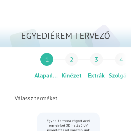
EGYEDIÉREM TERVEZŐ
1
2
3
4
Alapadatok
Kinézet
Extrák
Szolgált
Válassz terméket
Egyedi formára vágott acél
érmeinket 3D hatású UV
nyomtatással varázsolunk