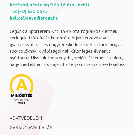
hétfőtől péntekig 9 és 16 óra között
+36(70) 625 5575
hello@egyedierem.hu
Cégünk a Sportérem Kft. 1993 óta foglalkozik érmek,
serlegek, trófeák és különféle díjak tervezésével,
gyártásával, kis- és nagykereskedelmével. Célunk, hogy a
sportolóknak, kiválóságoknak különleges élményt
nyújtsunk. Hisszük, hogy egy díj, amiért érdemes küzdeni,
nagy mértékben hozzájárul a teljesítménye növeléséhez.
ADATVÉDELEM
GARANCIAVÁLLALÁS