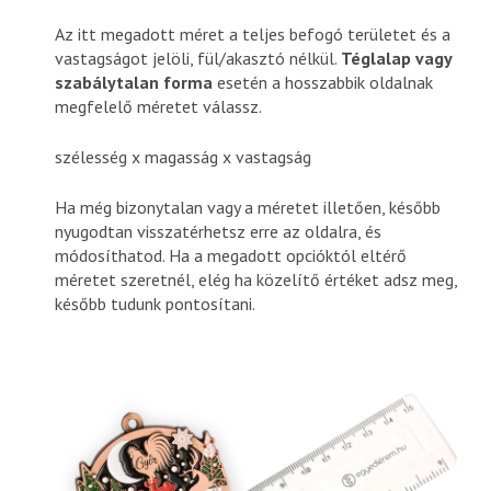
Az itt megadott méret a teljes befogó területet és a
vastagságot jelöli, fül/akasztó nélkül.
Téglalap vagy
szabálytalan forma
esetén a hosszabbik oldalnak
megfelelő méretet válassz.
szélesség x magasság x vastagság
Ha még bizonytalan vagy a méretet illetően, később
nyugodtan visszatérhetsz erre az oldalra, és
módosíthatod. Ha a megadott opcióktól eltérő
méretet szeretnél, elég ha közelítő értéket adsz meg,
később tudunk pontosítani.