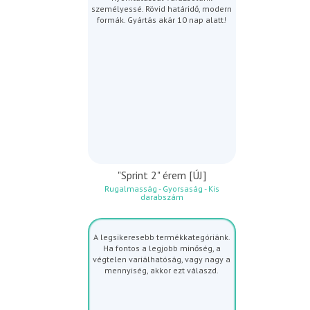
személyessé. Rövid határidő, modern
formák. Gyártás akár 10 nap alatt!
"Sprint 2" érem [ÚJ]
Rugalmasság - Gyorsaság - Kis
darabszám
A legsikeresebb termékkategóriánk.
Ha fontos a legjobb minőség, a
végtelen variálhatóság, vagy nagy a
mennyiség, akkor ezt válaszd.