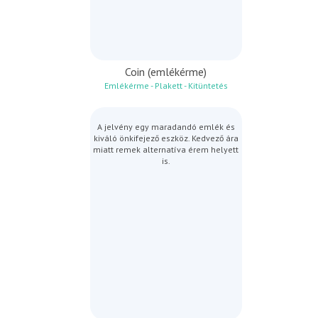
Coin (emlékérme)
Emlékérme - Plakett - Kitüntetés
A jelvény egy maradandó emlék és
kiváló önkifejező eszköz. Kedvező ára
miatt remek alternatíva érem helyett
is.