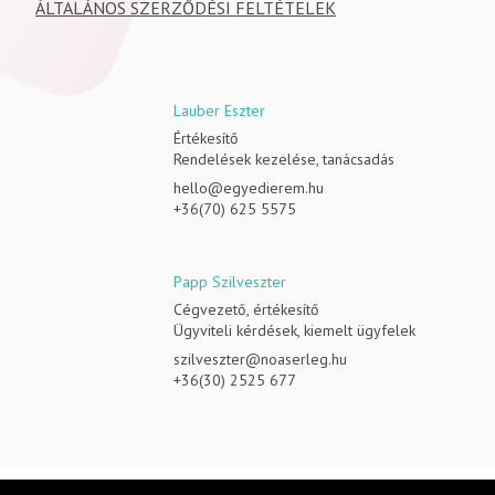
ÁLTALÁNOS SZERZŐDÉSI FELTÉTELEK
Lauber Eszter
Értékesítő
Rendelések kezelése, tanácsadás
hello@egyedierem.hu
+36(70) 625 5575
Papp Szilveszter
Cégvezető, értékesítő
Ügyviteli kérdések, kiemelt ügyfelek
szilveszter@noaserleg.hu
+36(30) 2525 677