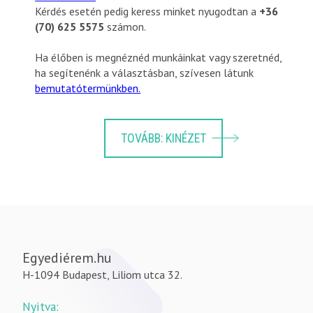
Kérdés esetén pedig keress minket nyugodtan a
+36
(70) 625 5575
számon.
Ha élőben is megnéznéd munkáinkat vagy szeretnéd,
ha segítenénk a választásban, szívesen látunk
bemutatótermünkben.
TOVÁBB: KINÉZET
Egyediérem.hu
H-1094 Budapest, Liliom utca 32.
Nyitva: