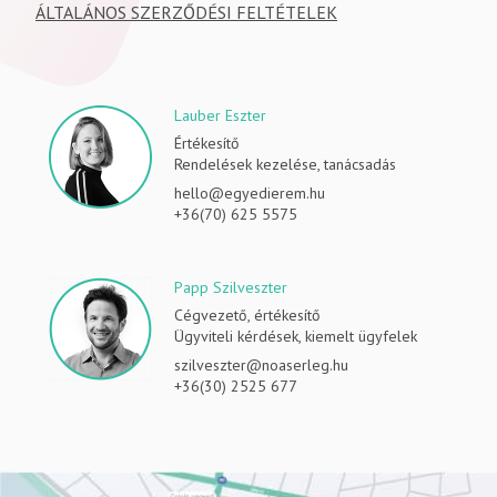
ÁLTALÁNOS SZERZŐDÉSI FELTÉTELEK
Lauber Eszter
Értékesítő
Rendelések kezelése, tanácsadás
hello@egyedierem.hu
+36(70) 625 5575
Papp Szilveszter
Cégvezető, értékesítő
Ügyviteli kérdések, kiemelt ügyfelek
szilveszter@noaserleg.hu
+36(30) 2525 677