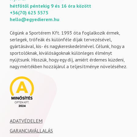
hétfőtől péntekig 9 és 16 óra között
+36(70) 625 5575
hello@egyedierem.hu
Cégünk a Sportérem Kft. 1993 óta foglalkozik érmek,
serlegek, trófeák és különféle díjak tervezésével,
gyártásával, kis- és nagykereskedelmével. Célunk, hogy a
sportolóknak, kiválóságoknak különleges élményt
nyújtsunk. Hisszük, hogy egy díj, amiért érdemes küzdeni,
nagy mértékben hozzájárul a teljesítménye növeléséhez.
ADATVÉDELEM
GARANCIAVÁLLALÁS