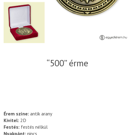
“500” érme
Érem színe:
antik arany
Kivitel:
2D
Festés:
festés nélkül
Nyakpánt:
nincs