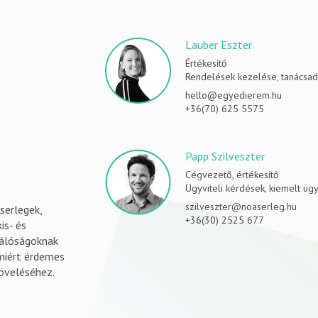
Lauber Eszter
Értékesítő
Rendelések kezelése, tanácsa
hello@egyedierem.hu
+36(70) 625 5575
Papp Szilveszter
Cégvezető, értékesítő
Ügyviteli kérdések, kiemelt üg
szilveszter@noaserleg.hu
serlegek,
+36(30) 2525 677
is- és
válóságoknak
amiért érdemes
öveléséhez.