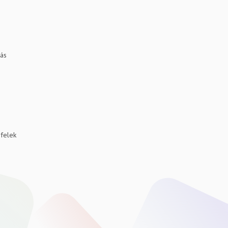
dás
yfelek