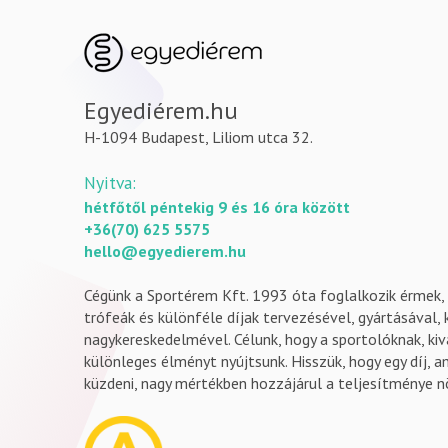
Egyediérem.hu
H-1094 Budapest, Liliom utca 32.
Nyitva:
hétfőtől péntekig 9 és 16 óra között
+36(70) 625 5575
hello@egyedierem.hu
Cégünk a Sportérem Kft. 1993 óta foglalkozik érmek, 
trófeák és különféle díjak tervezésével, gyártásával, k
nagykereskedelmével. Célunk, hogy a sportolóknak, ki
különleges élményt nyújtsunk. Hisszük, hogy egy díj, 
küzdeni, nagy mértékben hozzájárul a teljesítménye n