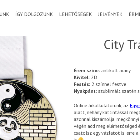
UNK
ÍGY DOLGOZUNK
LEHETŐSÉGEK
JELVÉNYEK
ÉRM
City T
Érem színe:
antikolt arany
Kivitel:
2D
Festés:
2 színnel festve
Nyakpánt:
szublimált szatén s
Online árkalkulátorunk, az
Egye
alatt, néhány kattintással meg
azonnal kiszámolja, megkönnyí
végén add meg elérhetőséged és 
csatolsz egy vázlatot is, erre 
is