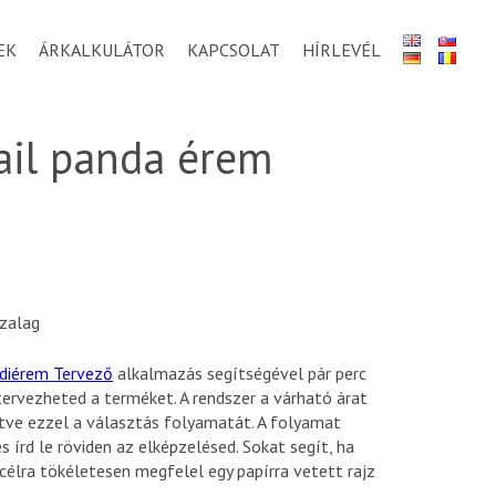
EK
ÁRKALKULÁTOR
KAPCSOLAT
HÍRLEVÉL
rail panda érem
zalag
diérem Tervező
alkalmazás segítségével pár perc
tervezheted a terméket. A rendszer a várható árat
tve ezzel a választás folyamatát. A folyamat
írd le röviden az elképzelésed. Sokat segít, ha
a célra tökéletesen megfelel egy papírra vetett rajz