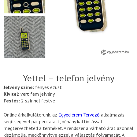
Yettel – telefon jelvény
Jelvény színe:
fényes ezüst
Kivitel:
vert fém jelvény
Festés:
2 színnel festve
Online árkalkulátorunk, az
Egyediérem Tervező
alkalmazás
segítségével pár perc alatt, néhány kattintással
megtervezheted a terméket. A rendszer a várható árat azonnal
kiszámolja, megkönnyítve ezzel a választás folyamatát. A